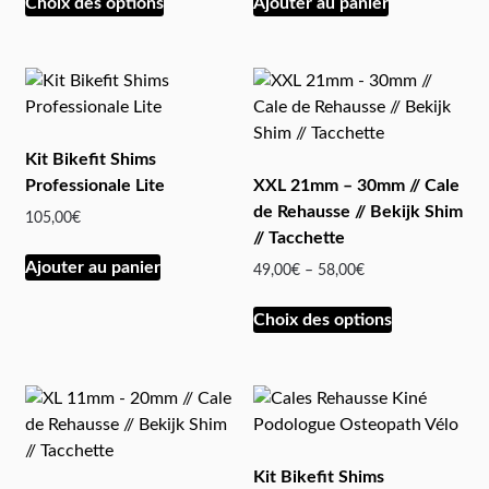
Choix des options
Ajouter au panier
Kit Bikefit Shims
Professionale Lite
XXL 21mm – 30mm // Cale
de Rehausse // Bekijk Shim
105,00
€
// Tacchette
Ajouter au panier
49,00
€
–
58,00
€
Choix des options
Kit Bikefit Shims