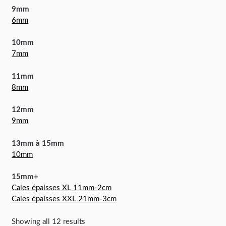
9mm
6mm
10mm
7mm
11mm
8mm
12mm
9mm
13mm à 15mm
10mm
15mm+
Cales épaisses XL 11mm-2cm
Cales épaisses XXL 21mm-3cm
Showing all 12 results