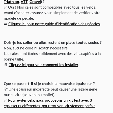
Triathlon
,
VTT
,
Gravel
) ?
✅ Oui ! Nos cales sont compatibles avec tous les vélos.
Avant d’acheter, assurez-vous simplement de vérifier votre
modèle de pédale.
➡️
Cliquez ici pour notre guide d’identification des pédales
.
Dois-je les coller ou elles restent en place toutes seules ?
Non, aucune colle ni scotch nécessaire !
Les cales sont fixées solidement avec des vis adaptées à la
bonne taille.
📄
Cliquez ici pour voir comment les installer
.
Que se passe-t-il si je choisis la mauvaise épaisseur ?
💡 Une épaisseur incorrecte peut causer une légère gêne
musculaire (souvent au mollet).
✅
Pour éviter cela, nous proposons un kit test avec 3
épaisseurs différentes, pour trouver l’ajustement parfait
.